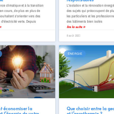
nce climatique et à la transition
L’isolation et la rénovation énerg
en cours, de plus en plus de
des sujets qui préoccupent de pl
 souhaitent s'orienter vers des
les particuliers et les professionne
 d'électricité verte. Depuis
des bâtiments bien isolés
 »
lire la suite »
8 août 2023
ÉNERGIE
 économiser la
Que choisir entre la g
et l’énergie de votre
et l’aerothermie ?