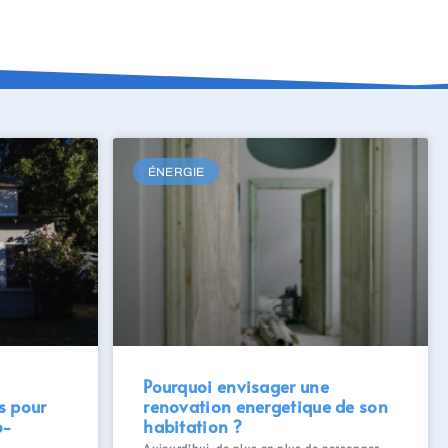
ÉNERGIE
Pourquoi envisager une
s pour
renovation energetique de son
o-
habitation ?