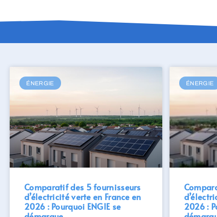
ÉNERGIE
ÉNERGIE
Comparatif des 5 fournisseurs
Comparat
d’électricité verte en France en
d’électri
2026 : Pourquoi ENGIE se
2026 : P
démarque
démarq