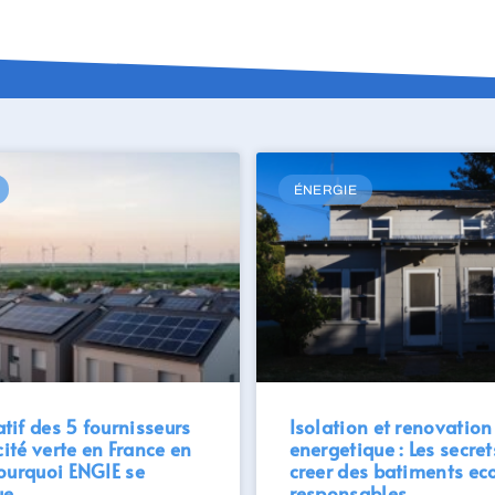
ÉNERGIE
if des 5 fournisseurs
Isolation et renovation
cité verte en France en
energetique : Les secret
ourquoi ENGIE se
creer des batiments ec
ue
responsables