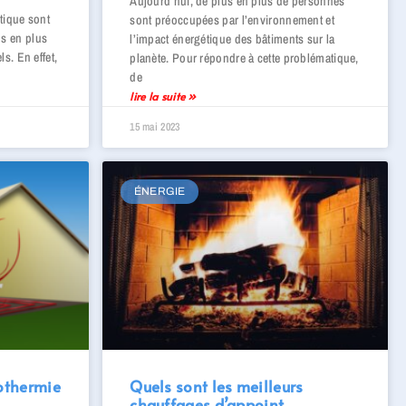
Aujourd’hui, de plus en plus de personnes
étique sont
sont préoccupées par l’environnement et
us en plus
l’impact énergétique des bâtiments sur la
ls. En effet,
planète. Pour répondre à cette problématique,
de
lire la suite »
15 mai 2023
ÉNERGIE
eothermie
Quels sont les meilleurs
chauffages d’appoint